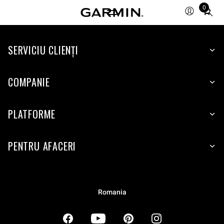
0
Total
items
in
SERVICIU CLIENŢI
cart:
0
COMPANIE
PLATFORME
PENTRU AFACERI
Romania