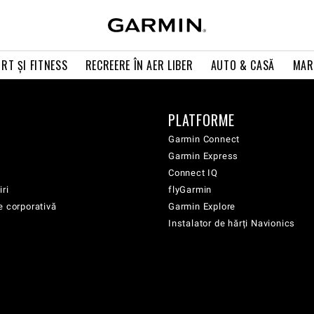
RT ŞI FITNESS
RECREERE ÎN AER LIBER
AUTO & CASĂ
MAR
PLATFORME
Garmin Connect
Garmin Express
Connect IQ
iri
flyGarmin
e corporativă
Garmin Explore
Instalator de hărți Navionics