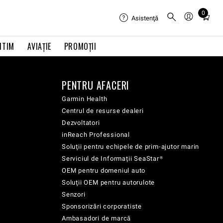
0
Total
Asistenţă
items
in
ITIM
AVIAŢIE
PROMOȚII
cart:
0
PENTRU AFACERI
Garmin Health
Centrul de resurse dealeri
Dezvoltatori
inReach Professional
Soluţii pentru echipele de prim-ajutor marin
Serviciul de Informații SeaStar®
OEM pentru domeniul auto
Soluţii OEM pentru autorulote
Senzori
Sponsorizări corporatiste
Ambasadori de marcă