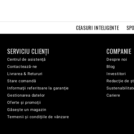
CEASURI INTELIGENTE
SPO
SERVICIU CLIENŢI
COMPANIE
Centrul de asistenţă
Despre noi
Contactează-ne
Blog
Livrarea & Retururi
Investitori
Stare comandă
Redacţie de şt
Informaţii referitoare la garanţie
Sustenabilitat
Gestionarea datelor
Cariere
Oferte şi promoţii
Găsește un magazin
Termenii şi condiţiile de vânzare