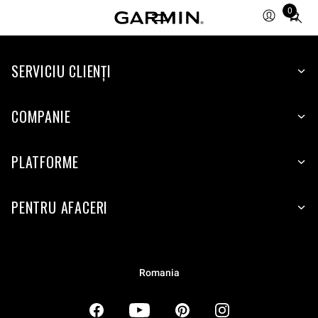
0
Total
items
in
SERVICIU CLIENŢI
cart:
0
COMPANIE
PLATFORME
PENTRU AFACERI
Romania