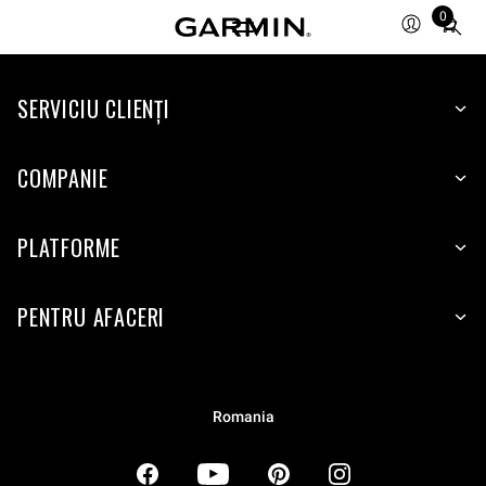
0
Total
items
in
SERVICIU CLIENŢI
cart:
0
COMPANIE
PLATFORME
PENTRU AFACERI
Romania