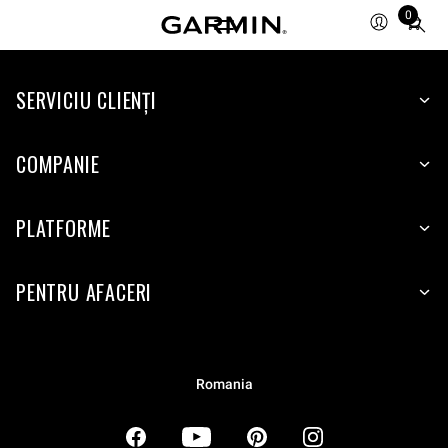
0
Total
items
in
SERVICIU CLIENŢI
cart:
0
COMPANIE
PLATFORME
PENTRU AFACERI
Romania