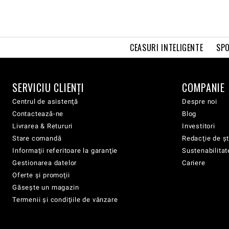
CEASURI INTELIGENTE
SPO
SERVICIU CLIENŢI
COMPANIE
Centrul de asistenţă
Despre noi
Contactează-ne
Blog
Livrarea & Retururi
Investitori
Stare comandă
Redacţie de şt
Informaţii referitoare la garanţie
Sustenabilitat
Gestionarea datelor
Cariere
Oferte şi promoţii
Găsește un magazin
Termenii şi condiţiile de vânzare