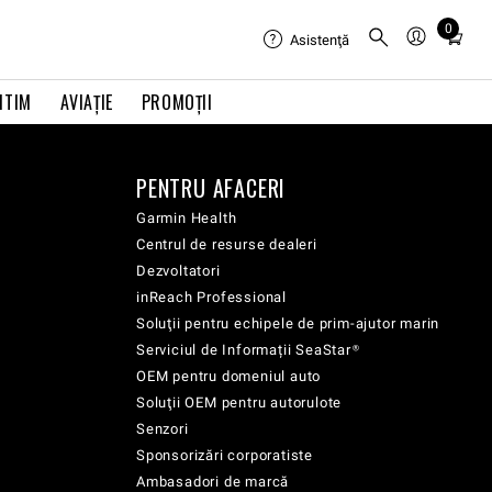
0
Total
Asistenţă
items
in
ITIM
AVIAŢIE
PROMOȚII
cart:
0
PENTRU AFACERI
Garmin Health
Centrul de resurse dealeri
Dezvoltatori
inReach Professional
Soluţii pentru echipele de prim-ajutor marin
Serviciul de Informații SeaStar®
OEM pentru domeniul auto
Soluţii OEM pentru autorulote
Senzori
Sponsorizări corporatiste
Ambasadori de marcă