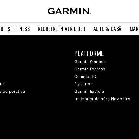
RT ŞI FITNESS
RECREERE ÎN AER LIBER
AUTO & CASĂ
MAR
PLATFORME
Garmin Connect
Garmin Express
Connect IQ
iri
flyGarmin
e corporativă
Garmin Explore
Instalator de hărți Navionics