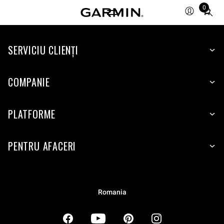
0
Total
items
in
SERVICIU CLIENŢI
cart:
0
COMPANIE
PLATFORME
PENTRU AFACERI
Romania