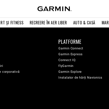
RT ŞI FITNESS
RECREERE ÎN AER LIBER
AUTO & CASĂ
MAR
PLATFORME
Garmin Connect
Garmin Express
Connect IQ
iri
flyGarmin
e corporativă
Garmin Explore
Instalator de hărți Navionics