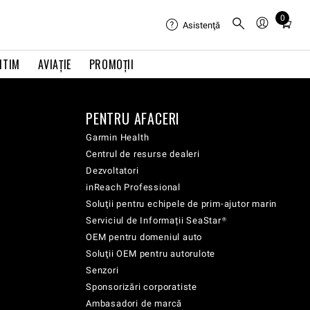
0
Total
Asistenţă
items
in
ITIM
AVIAŢIE
PROMOȚII
cart:
0
PENTRU AFACERI
Garmin Health
Centrul de resurse dealeri
Dezvoltatori
inReach Professional
Soluţii pentru echipele de prim-ajutor marin
Serviciul de Informații SeaStar®
OEM pentru domeniul auto
Soluţii OEM pentru autorulote
Senzori
Sponsorizări corporatiste
Ambasadori de marcă