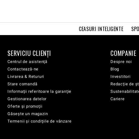
CEASURI INTELIGENTE
SPO
SERVICIU CLIENŢI
COMPANIE
Centrul de asistenţă
Despre noi
Contactează-ne
Blog
Livrarea & Retururi
Investitori
Stare comandă
Redacţie de şt
Informaţii referitoare la garanţie
Sustenabilitat
Gestionarea datelor
Cariere
Oferte şi promoţii
Găsește un magazin
Termenii şi condiţiile de vânzare