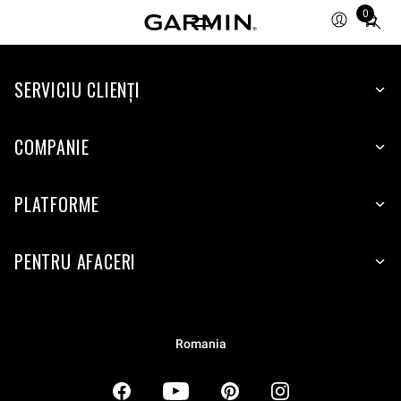
0
Total
items
in
SERVICIU CLIENŢI
cart:
0
COMPANIE
PLATFORME
PENTRU AFACERI
Romania