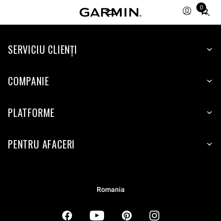
0
Total
items
in
SERVICIU CLIENŢI
cart:
0
COMPANIE
PLATFORME
PENTRU AFACERI
Romania