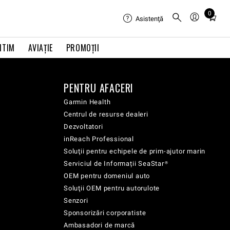
0
Total
Asistenţă
items
in
ITIM
AVIAŢIE
PROMOȚII
cart:
0
PENTRU AFACERI
Garmin Health
Centrul de resurse dealeri
Dezvoltatori
inReach Professional
Soluţii pentru echipele de prim-ajutor marin
Serviciul de Informații SeaStar®
OEM pentru domeniul auto
Soluţii OEM pentru autorulote
Senzori
Sponsorizări corporatiste
Ambasadori de marcă