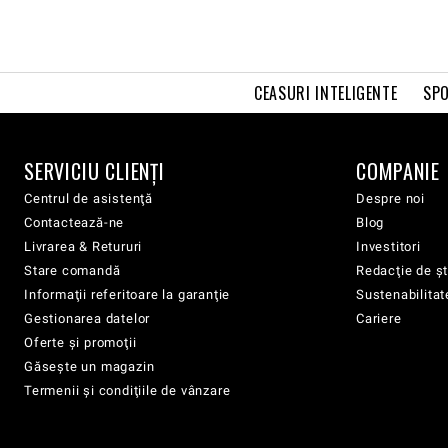
CEASURI INTELIGENTE
SPO
SERVICIU CLIENŢI
COMPANIE
Centrul de asistenţă
Despre noi
Contactează-ne
Blog
Livrarea & Retururi
Investitori
Stare comandă
Redacţie de şt
Informaţii referitoare la garanţie
Sustenabilitat
Gestionarea datelor
Cariere
Oferte şi promoţii
Găsește un magazin
Termenii şi condiţiile de vânzare