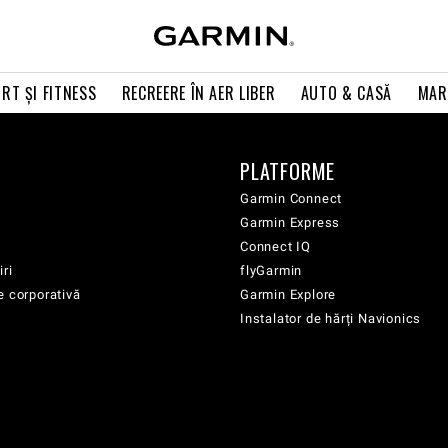
RT ŞI FITNESS
RECREERE ÎN AER LIBER
AUTO & CASĂ
MAR
PLATFORME
Garmin Connect
Garmin Express
Connect IQ
iri
flyGarmin
e corporativă
Garmin Explore
Instalator de hărți Navionics