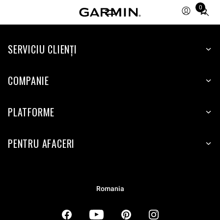
0
Total
items
in
SERVICIU CLIENŢI
cart:
0
COMPANIE
PLATFORME
PENTRU AFACERI
Romania