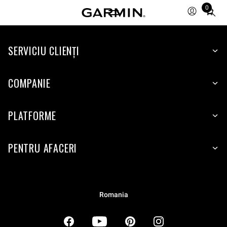
0
Total
items
in
SERVICIU CLIENŢI
cart:
0
COMPANIE
PLATFORME
PENTRU AFACERI
Romania