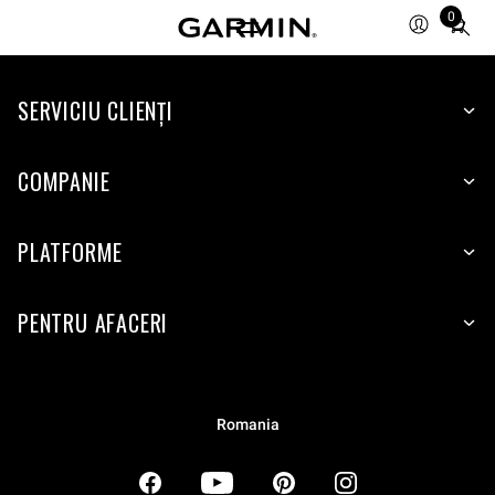
0
Total
items
in
SERVICIU CLIENŢI
cart:
0
COMPANIE
PLATFORME
PENTRU AFACERI
Romania