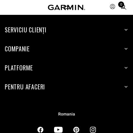
0
Total
items
in
SERVICIU CLIENŢI
cart:
0
COMPANIE
PLATFORME
PENTRU AFACERI
Romania