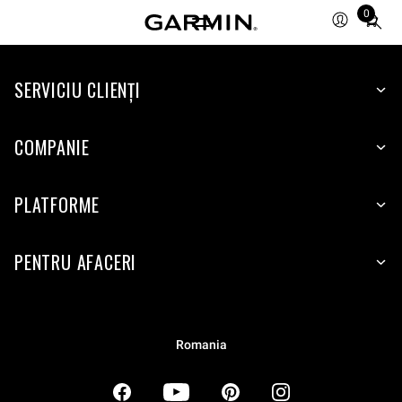
0
Total
items
in
SERVICIU CLIENŢI
cart:
0
COMPANIE
PLATFORME
PENTRU AFACERI
Romania