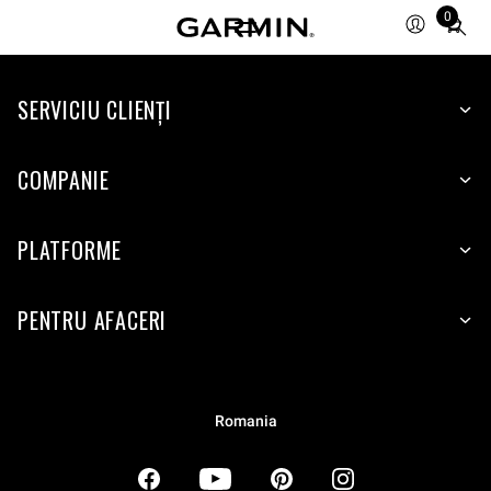
0
Total
items
in
SERVICIU CLIENŢI
cart:
0
COMPANIE
PLATFORME
PENTRU AFACERI
Romania