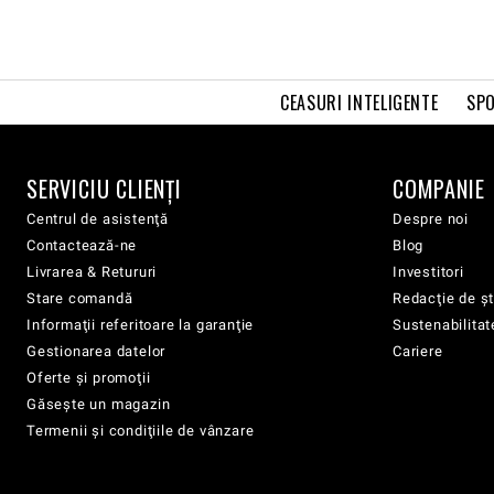
CEASURI INTELIGENTE
SPO
SERVICIU CLIENŢI
COMPANIE
Centrul de asistenţă
Despre noi
Contactează-ne
Blog
Livrarea & Retururi
Investitori
Stare comandă
Redacţie de şt
Informaţii referitoare la garanţie
Sustenabilitat
Gestionarea datelor
Cariere
Oferte şi promoţii
Găsește un magazin
Termenii şi condiţiile de vânzare