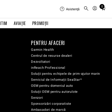
0
Total
Asistenţă
items
in
ITIM
AVIAŢIE
PROMOȚII
cart:
0
PENTRU AFACERI
Garmin Health
Centrul de resurse dealeri
Dezvoltatori
inReach Professional
Soluţii pentru echipele de prim-ajutor marin
Serviciul de Informații SeaStar®
OEM pentru domeniul auto
Soluţii OEM pentru autorulote
Senzori
Sponsorizări corporatiste
Ambasadori de marcă