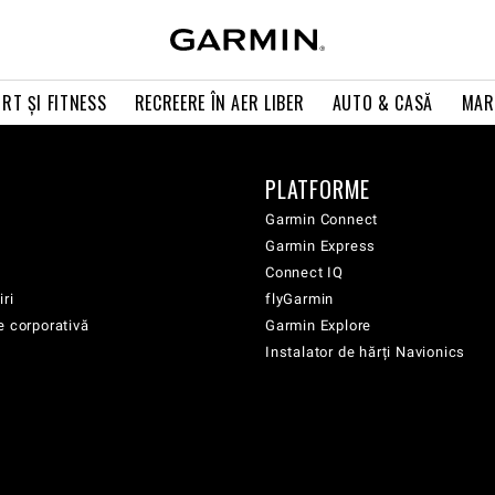
RT ŞI FITNESS
RECREERE ÎN AER LIBER
AUTO & CASĂ
MAR
PLATFORME
Garmin Connect
Garmin Express
Connect IQ
iri
flyGarmin
e corporativă
Garmin Explore
Instalator de hărți Navionics