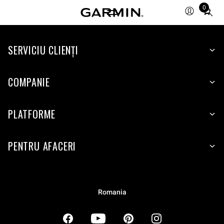
0
Total
items
in
SERVICIU CLIENŢI
cart:
0
COMPANIE
PLATFORME
PENTRU AFACERI
Romania