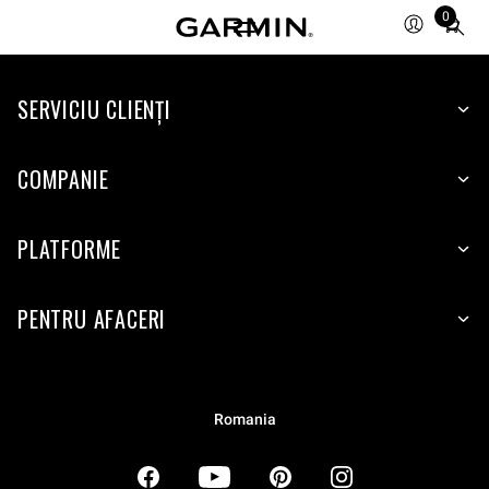
0
Total
items
in
SERVICIU CLIENŢI
cart:
0
COMPANIE
PLATFORME
PENTRU AFACERI
Romania