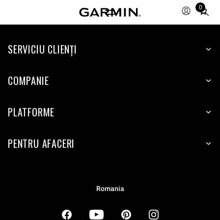
0
Total
items
in
SERVICIU CLIENŢI
cart:
0
COMPANIE
PLATFORME
PENTRU AFACERI
Romania