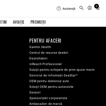
0
Total
Asistenţă
items
in
ITIM
AVIAŢIE
PROMOȚII
cart:
0
PENTRU AFACERI
Garmin Health
Centrul de resurse dealeri
Dezvoltatori
inReach Professional
Soluţii pentru echipele de prim-ajutor marin
Serviciul de Informații SeaStar®
OEM pentru domeniul auto
Soluţii OEM pentru autorulote
Senzori
Sponsorizări corporatiste
Ambasadori de marcă