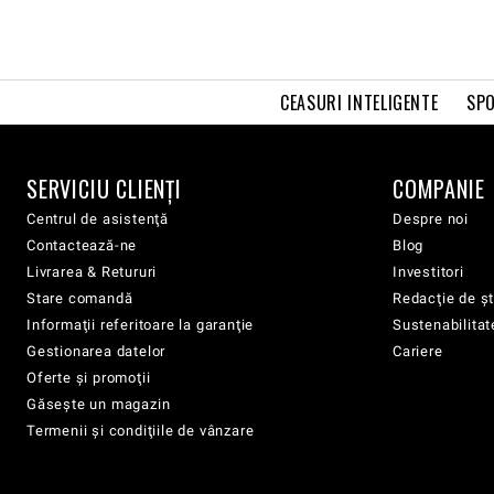
CEASURI INTELIGENTE
SPO
SERVICIU CLIENŢI
COMPANIE
Centrul de asistenţă
Despre noi
Contactează-ne
Blog
Livrarea & Retururi
Investitori
Stare comandă
Redacţie de şt
Informaţii referitoare la garanţie
Sustenabilitat
Gestionarea datelor
Cariere
Oferte şi promoţii
Găsește un magazin
Termenii şi condiţiile de vânzare