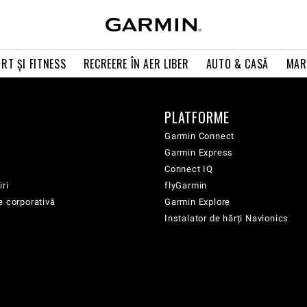
RT ŞI FITNESS
RECREERE ÎN AER LIBER
AUTO & CASĂ
MAR
PLATFORME
Garmin Connect
Garmin Express
Connect IQ
iri
flyGarmin
e corporativă
Garmin Explore
Instalator de hărți Navionics