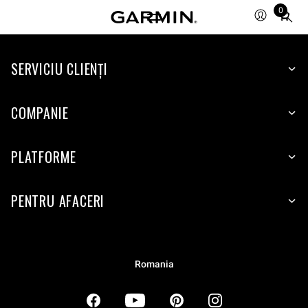
0
Total
items
in
SERVICIU CLIENŢI
cart:
0
COMPANIE
PLATFORME
PENTRU AFACERI
Romania