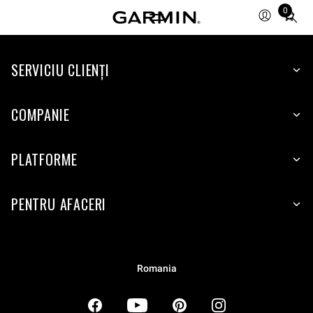
0
Total
items
in
SERVICIU CLIENŢI
cart:
0
COMPANIE
PLATFORME
PENTRU AFACERI
Romania