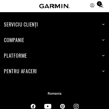
0
Total
items
in
SERVICIU CLIENŢI
cart:
0
COMPANIE
PLATFORME
PENTRU AFACERI
Romania