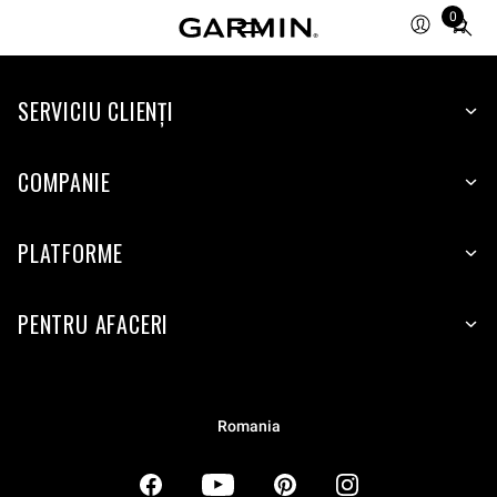
0
Total
items
in
SERVICIU CLIENŢI
cart:
0
COMPANIE
PLATFORME
PENTRU AFACERI
Romania