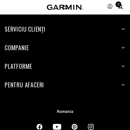
0
Total
items
in
SERVICIU CLIENŢI
cart:
0
COMPANIE
PLATFORME
PENTRU AFACERI
Romania