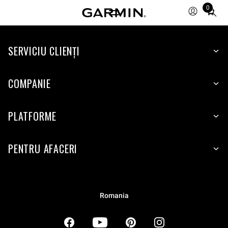
0
Total
items
in
SERVICIU CLIENŢI
cart:
0
COMPANIE
PLATFORME
PENTRU AFACERI
Romania