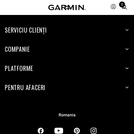
0
Total
items
in
SERVICIU CLIENŢI
cart:
0
COMPANIE
PLATFORME
PENTRU AFACERI
Romania