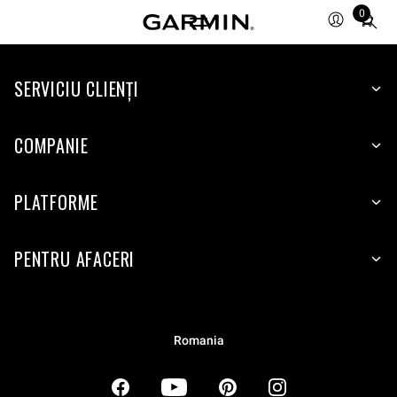
0
Total
items
in
SERVICIU CLIENŢI
cart:
0
COMPANIE
PLATFORME
PENTRU AFACERI
Romania