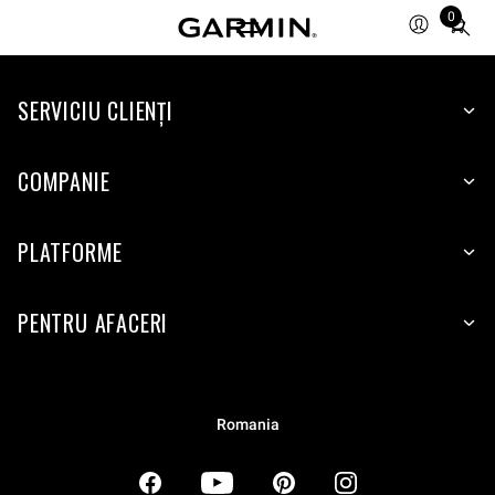
0
Total
items
in
SERVICIU CLIENŢI
cart:
0
COMPANIE
PLATFORME
PENTRU AFACERI
Romania