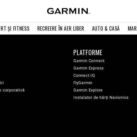
RT ŞI FITNESS
RECREERE ÎN AER LIBER
AUTO & CASĂ
MAR
PLATFORME
Garmin Connect
Garmin Express
Connect IQ
iri
flyGarmin
e corporativă
Garmin Explore
Instalator de hărți Navionics