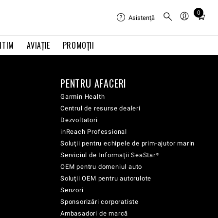
0
Total
Asistenţă
items
in
ITIM
AVIAŢIE
PROMOȚII
cart:
0
PENTRU AFACERI
Garmin Health
Centrul de resurse dealeri
Dezvoltatori
inReach Professional
Soluţii pentru echipele de prim-ajutor marin
Serviciul de Informații SeaStar®
OEM pentru domeniul auto
Soluţii OEM pentru autorulote
Senzori
Sponsorizări corporatiste
Ambasadori de marcă