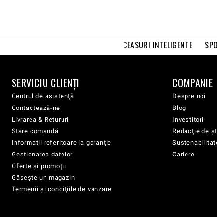
CEASURI INTELIGENTE
SPO
SERVICIU CLIENŢI
COMPANIE
Centrul de asistenţă
Despre noi
Contactează-ne
Blog
Livrarea & Retururi
Investitori
Stare comandă
Redacţie de şt
Informaţii referitoare la garanţie
Sustenabilitat
Gestionarea datelor
Cariere
Oferte şi promoţii
Găsește un magazin
Termenii şi condiţiile de vânzare