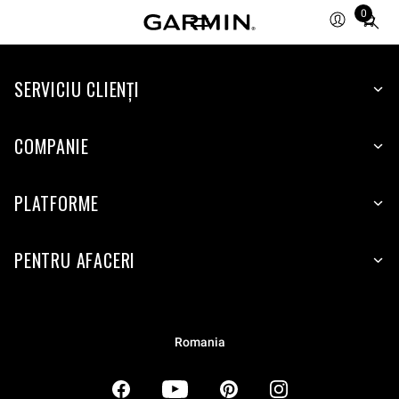
0
Total
items
in
SERVICIU CLIENŢI
cart:
0
COMPANIE
PLATFORME
PENTRU AFACERI
Romania