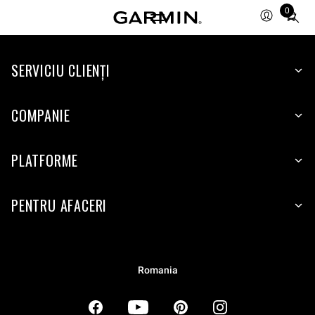
0
Total
items
in
SERVICIU CLIENŢI
cart:
0
COMPANIE
PLATFORME
PENTRU AFACERI
Romania