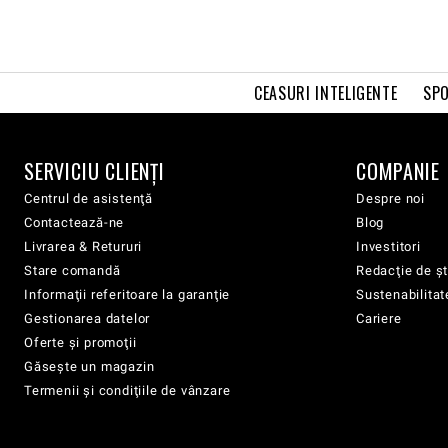
CEASURI INTELIGENTE
SPO
SERVICIU CLIENŢI
COMPANIE
Centrul de asistenţă
Despre noi
Contactează-ne
Blog
Livrarea & Retururi
Investitori
Stare comandă
Redacţie de şt
Informaţii referitoare la garanţie
Sustenabilitat
Gestionarea datelor
Cariere
Oferte şi promoţii
Găsește un magazin
Termenii şi condiţiile de vânzare