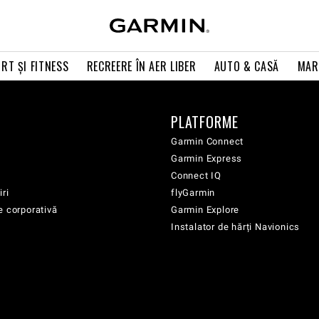
RT ŞI FITNESS
RECREERE ÎN AER LIBER
AUTO & CASĂ
MAR
PLATFORME
Garmin Connect
Garmin Express
Connect IQ
iri
flyGarmin
e corporativă
Garmin Explore
Instalator de hărți Navionics