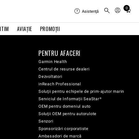
0
Total
Asistenţă
items
in
ITIM
AVIAŢIE
PROMOȚII
cart:
0
PENTRU AFACERI
Garmin Health
Centrul de resurse dealeri
Dezvoltatori
inReach Professional
Soluţii pentru echipele de prim-ajutor marin
Serviciul de Informații SeaStar®
OEM pentru domeniul auto
Soluţii OEM pentru autorulote
Senzori
Sponsorizări corporatiste
Ambasadori de marcă