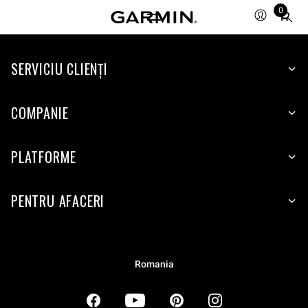
0
Total
items
in
SERVICIU CLIENŢI
cart:
0
COMPANIE
PLATFORME
PENTRU AFACERI
Romania