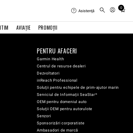
0
Total
Asistenţă
items
in
ITIM
AVIAŢIE
PROMOȚII
cart:
0
PENTRU AFACERI
Garmin Health
Centrul de resurse dealeri
Dezvoltatori
inReach Professional
Soluţii pentru echipele de prim-ajutor marin
Serviciul de Informații SeaStar®
OEM pentru domeniul auto
Soluţii OEM pentru autorulote
Senzori
Sponsorizări corporatiste
Ambasadori de marcă