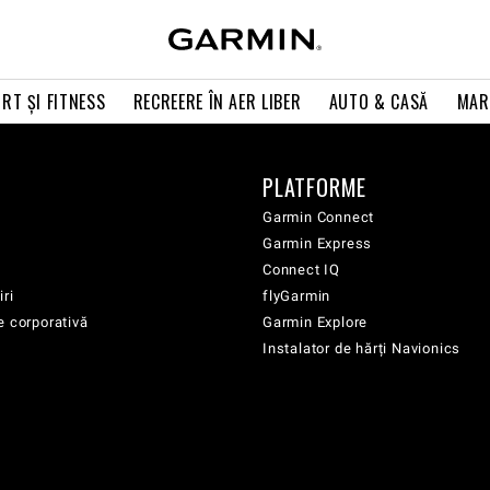
RT ŞI FITNESS
RECREERE ÎN AER LIBER
AUTO & CASĂ
MAR
PLATFORME
Garmin Connect
Garmin Express
Connect IQ
iri
flyGarmin
e corporativă
Garmin Explore
Instalator de hărți Navionics