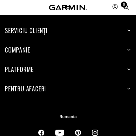
0
Total
items
in
SERVICIU CLIENŢI
cart:
0
COMPANIE
PLATFORME
PENTRU AFACERI
Romania