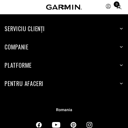
0
Total
items
in
SERVICIU CLIENŢI
cart:
0
COMPANIE
PLATFORME
PENTRU AFACERI
Romania