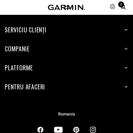
0
Total
items
in
SERVICIU CLIENŢI
cart:
0
COMPANIE
PLATFORME
PENTRU AFACERI
Romania