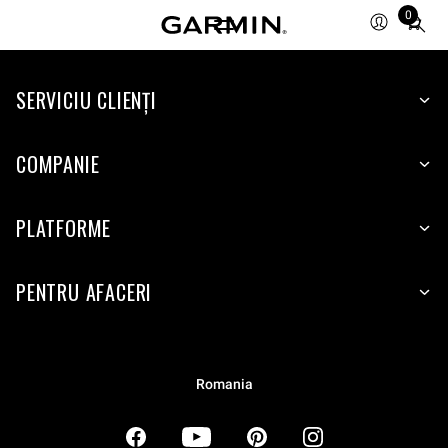
0
Total
items
in
SERVICIU CLIENŢI
cart:
0
COMPANIE
PLATFORME
PENTRU AFACERI
Romania