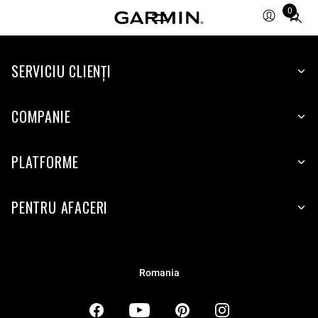
0
Total
items
in
SERVICIU CLIENŢI
cart:
0
COMPANIE
PLATFORME
PENTRU AFACERI
Romania