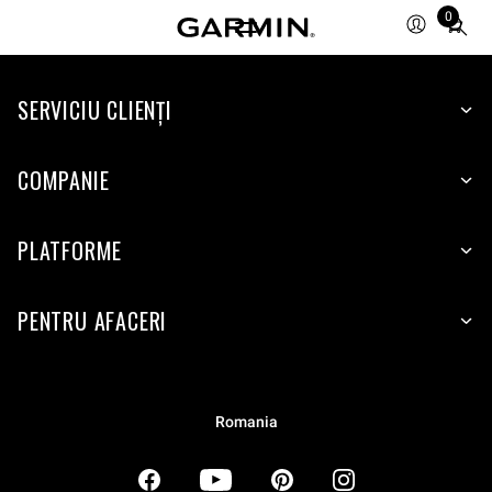
0
Total
items
in
SERVICIU CLIENŢI
cart:
0
COMPANIE
PLATFORME
PENTRU AFACERI
Romania