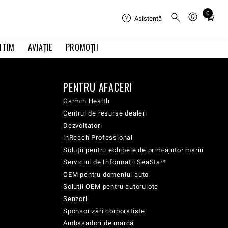
0
Total
Asistenţă
items
in
ITIM
AVIAŢIE
PROMOȚII
cart:
0
PENTRU AFACERI
Garmin Health
Centrul de resurse dealeri
Dezvoltatori
inReach Professional
Soluţii pentru echipele de prim-ajutor marin
Serviciul de Informații SeaStar®
OEM pentru domeniul auto
Soluţii OEM pentru autorulote
Senzori
Sponsorizări corporatiste
Ambasadori de marcă