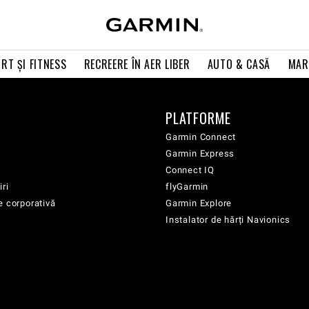
RT ŞI FITNESS
RECREERE ÎN AER LIBER
AUTO & CASĂ
MAR
PLATFORME
Garmin Connect
Garmin Express
Connect IQ
iri
flyGarmin
e corporativă
Garmin Explore
Instalator de hărți Navionics