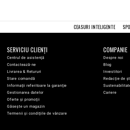
CEASURI INTELIGENTE
SPO
SERVICIU CLIENŢI
COMPANIE
Centrul de asistenţă
Despre noi
Contactează-ne
Blog
Livrarea & Retururi
Investitori
Stare comandă
Redacţie de şt
Informaţii referitoare la garanţie
Sustenabilitat
Gestionarea datelor
Cariere
Oferte şi promoţii
Găsește un magazin
Termenii şi condiţiile de vânzare