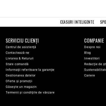
CEASURI INTELIGENTE
SPO
SERVICIU CLIENŢI
COMPANIE
Centrul de asistenţă
Despre noi
Contactează-ne
Blog
Livrarea & Retururi
Investitori
Stare comandă
Redacţie de şt
Informaţii referitoare la garanţie
Sustenabilitat
Gestionarea datelor
Cariere
Oferte şi promoţii
Găsește un magazin
Termenii şi condiţiile de vânzare