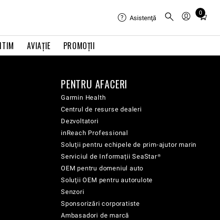
0
Total
Asistenţă
items
in
ITIM
AVIAŢIE
PROMOȚII
cart:
0
PENTRU AFACERI
Garmin Health
Centrul de resurse dealeri
Dezvoltatori
inReach Professional
Soluţii pentru echipele de prim-ajutor marin
Serviciul de Informații SeaStar®
OEM pentru domeniul auto
Soluţii OEM pentru autorulote
Senzori
Sponsorizări corporatiste
Ambasadori de marcă