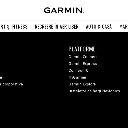
RT ŞI FITNESS
RECREERE ÎN AER LIBER
AUTO & CASĂ
MAR
PLATFORME
Garmin Connect
Garmin Express
Connect IQ
iri
flyGarmin
e corporativă
Garmin Explore
Instalator de hărți Navionics