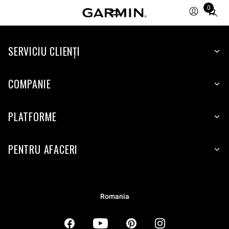
0
Total
items
in
SERVICIU CLIENŢI
cart:
0
COMPANIE
PLATFORME
PENTRU AFACERI
Romania