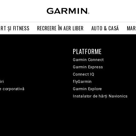
RT ŞI FITNESS
RECREERE ÎN AER LIBER
AUTO & CASĂ
MAR
PLATFORME
Garmin Connect
Garmin Express
Connect IQ
iri
flyGarmin
e corporativă
Garmin Explore
Instalator de hărți Navionics