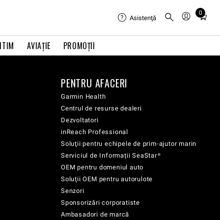
0
Total
Asistenţă
items
in
ITIM
AVIAŢIE
PROMOȚII
cart:
0
PENTRU AFACERI
Garmin Health
Centrul de resurse dealeri
Dezvoltatori
inReach Professional
Soluţii pentru echipele de prim-ajutor marin
Serviciul de Informații SeaStar®
OEM pentru domeniul auto
Soluţii OEM pentru autorulote
Senzori
Sponsorizări corporatiste
Ambasadori de marcă