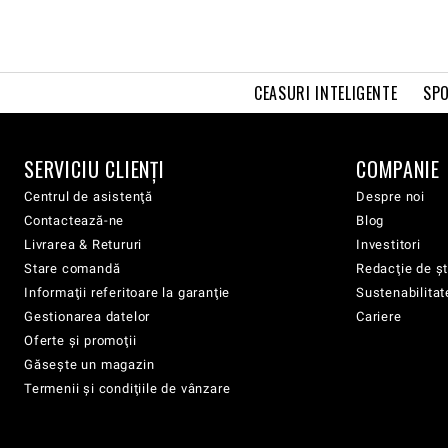
CEASURI INTELIGENTE
SPO
SERVICIU CLIENŢI
COMPANIE
Centrul de asistenţă
Despre noi
Contactează-ne
Blog
Livrarea & Retururi
Investitori
Stare comandă
Redacţie de şt
Informaţii referitoare la garanţie
Sustenabilitat
Gestionarea datelor
Cariere
Oferte şi promoţii
Găsește un magazin
Termenii şi condiţiile de vânzare