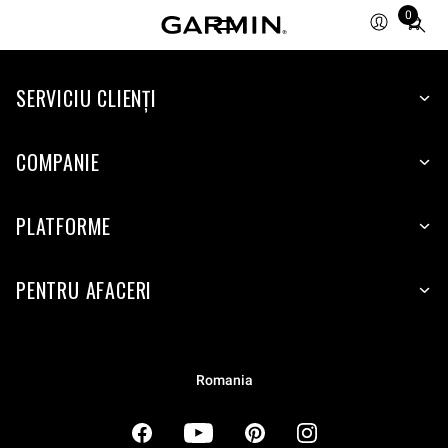
0
Total
items
in
cart:
SERVICIU CLIENŢI
0
COMPANIE
PLATFORME
PENTRU AFACERI
Romania