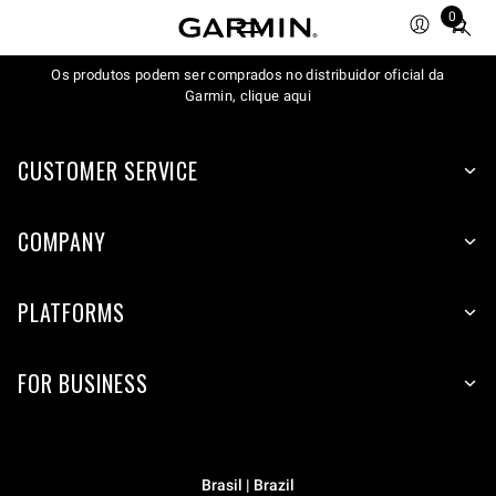
0
Total
items
Os produtos podem ser comprados no distribuidor oficial da
in
Garmin, clique aqui
cart:
0
CUSTOMER SERVICE
COMPANY
PLATFORMS
FOR BUSINESS
Brasil | Brazil