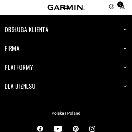
0
Total
items
in
OBSŁUGA KLIENTA
cart:
0
FIRMA
PLATFORMY
DLA BIZNESU
Polska | Poland